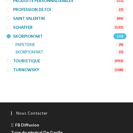
PRODUITS PERSONNALISABLES
(11)
PROFESSION DE FOI
(3)
SAINT VALENTIN
(44)
SCHAFFER
(135)
SKORPION'ART
(10)
PAPETERIE
(8)
SKORPION'ART
(2)
TOURISTIQUE
(953)
TURNOWSKY
(108)
Nous Contacter
FB Diffusion
3 rue du général De Gaulle