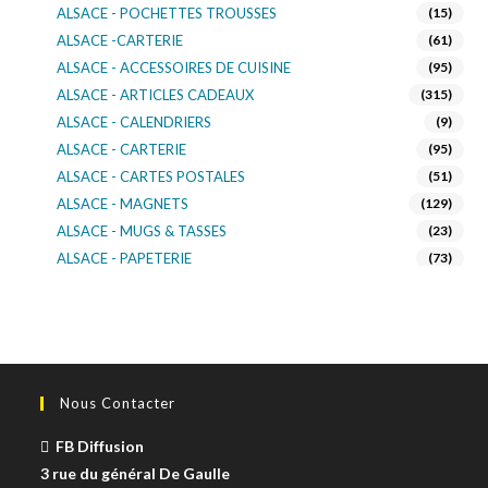
ALSACE - POCHETTES TROUSSES
(15)
ALSACE -CARTERIE
(61)
ALSACE - ACCESSOIRES DE CUISINE
(95)
ALSACE - ARTICLES CADEAUX
(315)
ALSACE - CALENDRIERS
(9)
ALSACE - CARTERIE
(95)
ALSACE - CARTES POSTALES
(51)
ALSACE - MAGNETS
(129)
ALSACE - MUGS & TASSES
(23)
ALSACE - PAPETERIE
(73)
ALSACE - SACS KDO
(14)
ALSACE - VERRERIE
(37)
ALSACE - VOITURE & MOTO
(16)
TURNOWSKY
(108)
Nous Contacter
FB Diffusion
3 rue du général De Gaulle