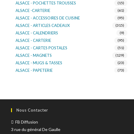
ALSACE - POCHETTES TROUSSES
(15)
ALSACE -CARTERIE
(61)
ALSACE - ACCESSOIRES DE CUISINE
(95)
ALSACE - ARTICLES CADEAUX
(315)
ALSACE - CALENDRIERS
(9)
ALSACE - CARTERIE
(95)
ALSACE - CARTES POSTALES
(51)
ALSACE - MAGNETS
(129)
ALSACE - MUGS & TASSES
(23)
ALSACE - PAPETERIE
(73)
ALSACE - SACS KDO
(14)
ALSACE - VERRERIE
(37)
ALSACE - VOITURE & MOTO
(16)
TURNOWSKY
(108)
Nous Contacter
FB Diffusion
3 rue du général De Gaulle