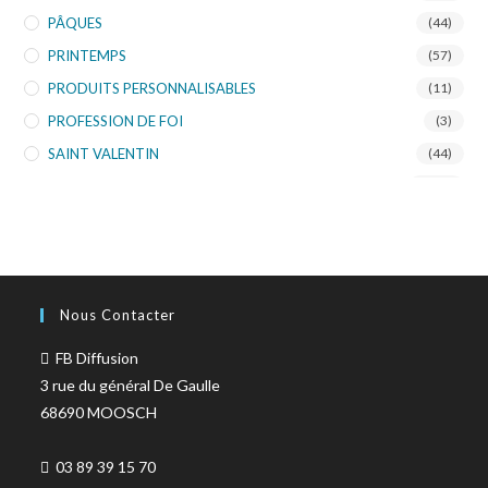
PÂQUES
(44)
PRINTEMPS
(57)
PRODUITS PERSONNALISABLES
(11)
PROFESSION DE FOI
(3)
SAINT VALENTIN
(44)
SCHAFFER
(135)
SKORPION'ART
(10)
TOURISTIQUE
(953)
TURNOWSKY
(108)
Nous Contacter
FB Diffusion
3 rue du général De Gaulle
68690 MOOSCH
03 89 39 15 70