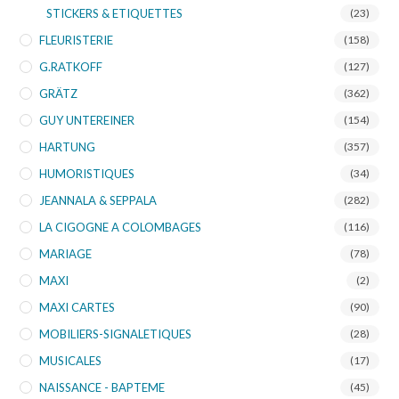
STICKERS & ETIQUETTES
(23)
FLEURISTERIE
(158)
G.RATKOFF
(127)
GRÄTZ
(362)
GUY UNTEREINER
(154)
HARTUNG
(357)
HUMORISTIQUES
(34)
JEANNALA & SEPPALA
(282)
LA CIGOGNE A COLOMBAGES
(116)
MARIAGE
(78)
MAXI
(2)
MAXI CARTES
(90)
MOBILIERS-SIGNALETIQUES
(28)
MUSICALES
(17)
NAISSANCE - BAPTEME
(45)