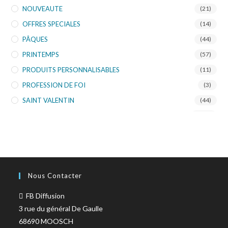
NOUVEAUTE
(21)
OFFRES SPECIALES
(14)
PÂQUES
(44)
PRINTEMPS
(57)
PRODUITS PERSONNALISABLES
(11)
PROFESSION DE FOI
(3)
SAINT VALENTIN
(44)
SCHAFFER
(135)
SKORPION'ART
(10)
TOURISTIQUE
(953)
TURNOWSKY
(108)
Nous Contacter
FB Diffusion
3 rue du général De Gaulle
68690 MOOSCH