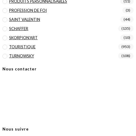
PRODUITS PERSONNALISABLES
(11)
PROFESSION DE FOI
(3)
SAINT VALENTIN
(44)
SCHAFFER
(135)
SKORPION'ART
(10)
TOURISTIQUE
(953)
TURNOWSKY
(108)
Nous contacter
FB Diffusion
3 rue du général De Gaulle
68690 MOOSCH
03 89 39 15 70
03 89 39 15 71
Nous suivre