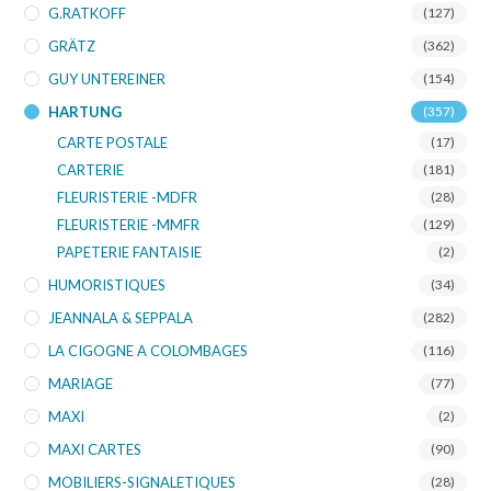
G.RATKOFF
(127)
GRÄTZ
(362)
GUY UNTEREINER
(154)
HARTUNG
(357)
CARTE POSTALE
(17)
CARTERIE
(181)
FLEURISTERIE -MDFR
(28)
FLEURISTERIE -MMFR
(129)
PAPETERIE FANTAISIE
(2)
HUMORISTIQUES
(34)
JEANNALA & SEPPALA
(282)
LA CIGOGNE A COLOMBAGES
(116)
MARIAGE
(77)
MAXI
(2)
MAXI CARTES
(90)
MOBILIERS-SIGNALETIQUES
(28)