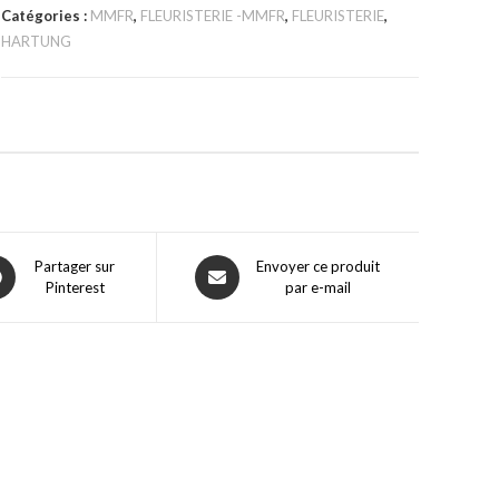
Catégories :
MMFR
,
FLEURISTERIE -MMFR
,
FLEURISTERIE
,
HARTUNG
Partager sur
Envoyer ce produit
Pinterest
par e-mail