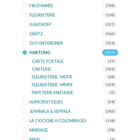
FIN D’ANNÉE
(738)
FLEURISTERIE
(158)
G.RATKOFF
(127)
GRÄTZ
(362)
GUY UNTEREINER
(154)
HARTUNG
(357)
CARTE POSTALE
(17)
CARTERIE
(181)
FLEURISTERIE -MDFR
(28)
FLEURISTERIE -MMFR
(129)
PAPETERIE FANTAISIE
(2)
HUMORISTIQUES
(34)
JEANNALA & SEPPALA
(282)
LA CIGOGNE A COLOMBAGES
(116)
MARIAGE
(78)
MAXI
(2)