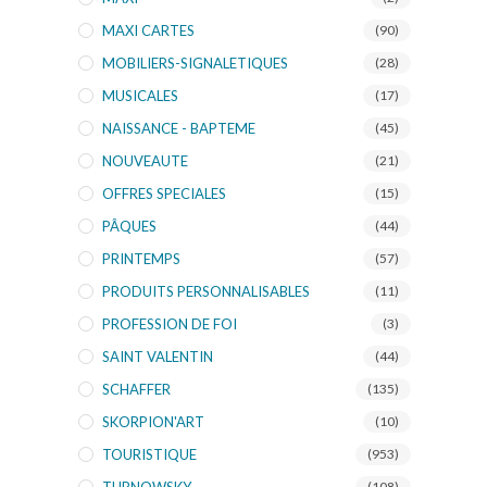
MAXI CARTES
(90)
MOBILIERS-SIGNALETIQUES
(28)
MUSICALES
(17)
NAISSANCE - BAPTEME
(45)
NOUVEAUTE
(21)
OFFRES SPECIALES
(15)
PÂQUES
(44)
PRINTEMPS
(57)
PRODUITS PERSONNALISABLES
(11)
PROFESSION DE FOI
(3)
SAINT VALENTIN
(44)
SCHAFFER
(135)
SKORPION'ART
(10)
TOURISTIQUE
(953)
(108)