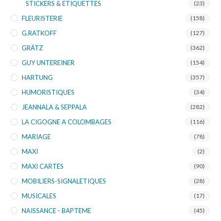
STICKERS & ETIQUETTES
(23)
FLEURISTERIE
(158)
G.RATKOFF
(127)
GRÄTZ
(362)
GUY UNTEREINER
(154)
HARTUNG
(357)
HUMORISTIQUES
(34)
JEANNALA & SEPPALA
(282)
LA CIGOGNE A COLOMBAGES
(116)
MARIAGE
(78)
MAXI
(2)
MAXI CARTES
(90)
MOBILIERS-SIGNALETIQUES
(28)
MUSICALES
(17)
NAISSANCE - BAPTEME
(45)