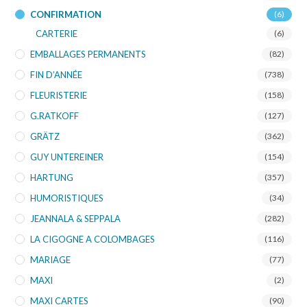
CONFIRMATION
(6)
CARTERIE
(6)
EMBALLAGES PERMANENTS
(82)
FIN D’ANNÉE
(738)
FLEURISTERIE
(158)
G.RATKOFF
(127)
GRÄTZ
(362)
GUY UNTEREINER
(154)
HARTUNG
(357)
HUMORISTIQUES
(34)
JEANNALA & SEPPALA
(282)
LA CIGOGNE A COLOMBAGES
(116)
MARIAGE
(77)
MAXI
(2)
MAXI CARTES
(90)