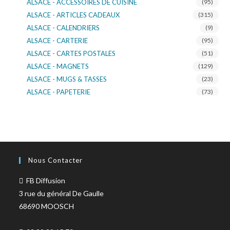
ALSACE - ACCESSOIRES DE CUISINE
(95)
ALSACE - ARTICLES CADEAUX
(315)
ALSACE - CALENDRIERS
(9)
ALSACE - CARTERIE
(95)
ALSACE - CARTES POSTALES
(51)
ALSACE - MAGNETS
(129)
ALSACE - MUGS & TASSES
(23)
ALSACE - PAPETERIE
(73)
ALSACE - SACS KDO
(14)
ALSACE - VERRERIE
(37)
ALSACE - VOITURE & MOTO
(16)
TURNOWSKY
(108)
Nous Contacter
FB Diffusion
3 rue du général De Gaulle
68690 MOOSCH