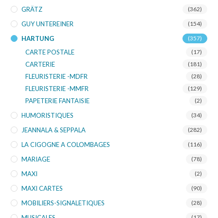
GRÄTZ
(362)
GUY UNTEREINER
(154)
HARTUNG
(357)
CARTE POSTALE
(17)
CARTERIE
(181)
FLEURISTERIE -MDFR
(28)
FLEURISTERIE -MMFR
(129)
PAPETERIE FANTAISIE
(2)
HUMORISTIQUES
(34)
JEANNALA & SEPPALA
(282)
LA CIGOGNE A COLOMBAGES
(116)
MARIAGE
(78)
MAXI
(2)
MAXI CARTES
(90)
MOBILIERS-SIGNALETIQUES
(28)
MUSICALES
(17)