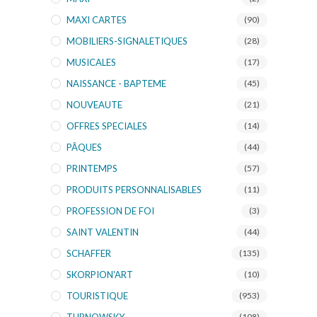
MAXI CARTES
(90)
MOBILIERS-SIGNALETIQUES
(28)
MUSICALES
(17)
NAISSANCE - BAPTEME
(45)
NOUVEAUTE
(21)
OFFRES SPECIALES
(14)
PÂQUES
(44)
PRINTEMPS
(57)
PRODUITS PERSONNALISABLES
(11)
PROFESSION DE FOI
(3)
SAINT VALENTIN
(44)
SCHAFFER
(135)
SKORPION'ART
(10)
TOURISTIQUE
(953)
(108)