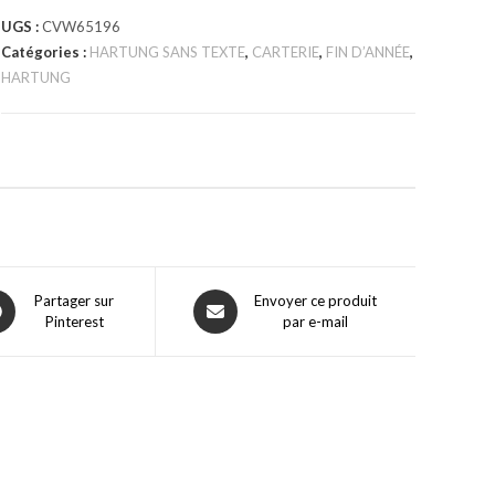
UGS :
CVW65196
Catégories :
HARTUNG SANS TEXTE
,
CARTERIE
,
FIN D’ANNÉE
,
HARTUNG
Partager sur
Envoyer ce produit
Pinterest
par e-mail