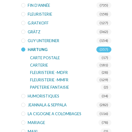
FIN D’ANNÉE
(735)
FLEURISTERIE
(158)
G.RATKOFF
(127)
GRÄTZ
(362)
GUY UNTEREINER
(154)
HARTUNG
(357)
CARTE POSTALE
(17)
CARTERIE
(181)
FLEURISTERIE -MDFR
(28)
FLEURISTERIE -MMFR
(129)
PAPETERIE FANTAISIE
(2)
HUMORISTIQUES
(34)
JEANNALA & SEPPALA
(282)
LA CIGOGNE A COLOMBAGES
(116)
MARIAGE
(78)
MAXI
(2)