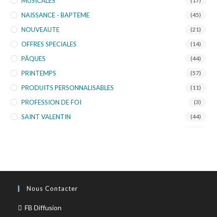
MUSICALES
(17)
NAISSANCE - BAPTEME
(45)
NOUVEAUTE
(21)
OFFRES SPECIALES
(14)
PÂQUES
(44)
PRINTEMPS
(57)
PRODUITS PERSONNALISABLES
(11)
PROFESSION DE FOI
(3)
SAINT VALENTIN
(44)
SCHAFFER
(135)
SKORPION'ART
(10)
TOURISTIQUE
(953)
TURNOWSKY
(108)
Nous Contacter
FB Diffusion