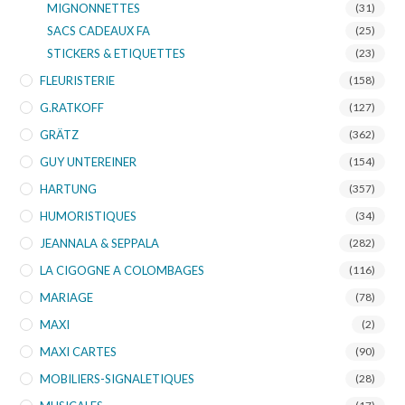
MIGNONNETTES
(31)
SACS CADEAUX FA
(25)
STICKERS & ETIQUETTES
(23)
FLEURISTERIE
(158)
G.RATKOFF
(127)
GRÄTZ
(362)
GUY UNTEREINER
(154)
HARTUNG
(357)
HUMORISTIQUES
(34)
JEANNALA & SEPPALA
(282)
LA CIGOGNE A COLOMBAGES
(116)
MARIAGE
(78)
MAXI
(2)
MAXI CARTES
(90)
MOBILIERS-SIGNALETIQUES
(28)