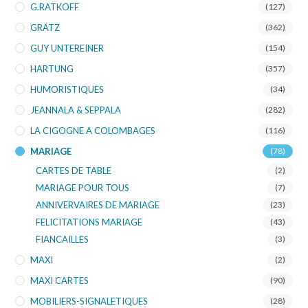
G.RATKOFF
(127)
GRÄTZ
(362)
GUY UNTEREINER
(154)
HARTUNG
(357)
HUMORISTIQUES
(34)
JEANNALA & SEPPALA
(282)
LA CIGOGNE A COLOMBAGES
(116)
MARIAGE
(78)
CARTES DE TABLE
(2)
MARIAGE POUR TOUS
(7)
ANNIVERVAIRES DE MARIAGE
(23)
FELICITATIONS MARIAGE
(43)
FIANCAILLES
(3)
MAXI
(2)
MAXI CARTES
(90)
MOBILIERS-SIGNALETIQUES
(28)