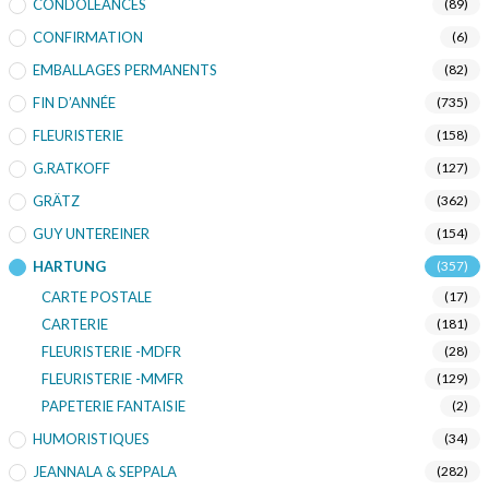
CONDOLEANCES
(89)
CONFIRMATION
(6)
EMBALLAGES PERMANENTS
(82)
FIN D’ANNÉE
(735)
FLEURISTERIE
(158)
G.RATKOFF
(127)
GRÄTZ
(362)
GUY UNTEREINER
(154)
HARTUNG
(357)
CARTE POSTALE
(17)
CARTERIE
(181)
FLEURISTERIE -MDFR
(28)
FLEURISTERIE -MMFR
(129)
PAPETERIE FANTAISIE
(2)
HUMORISTIQUES
(34)
JEANNALA & SEPPALA
(282)