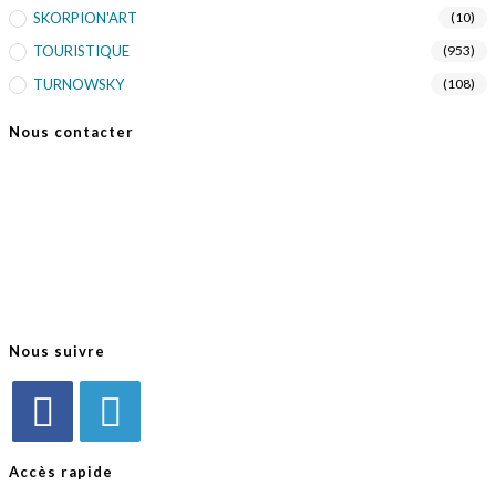
SKORPION'ART
(10)
TOURISTIQUE
(953)
TURNOWSKY
(108)
Nous contacter
FB Diffusion
3 rue du général De Gaulle
68690 MOOSCH
03 89 39 15 70
03 89 39 15 71
Nous suivre
Accès rapide