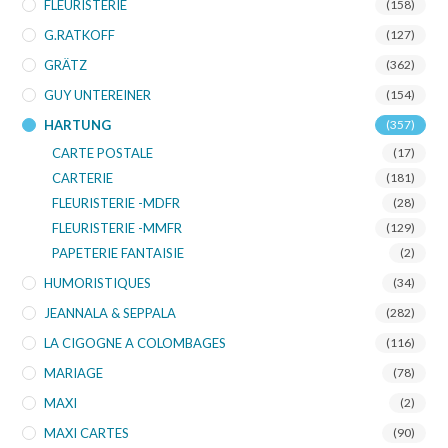
FLEURISTERIE
(158)
G.RATKOFF
(127)
GRÄTZ
(362)
GUY UNTEREINER
(154)
HARTUNG
(357)
CARTE POSTALE
(17)
CARTERIE
(181)
FLEURISTERIE -MDFR
(28)
FLEURISTERIE -MMFR
(129)
PAPETERIE FANTAISIE
(2)
HUMORISTIQUES
(34)
JEANNALA & SEPPALA
(282)
LA CIGOGNE A COLOMBAGES
(116)
MARIAGE
(78)
MAXI
(2)
MAXI CARTES
(90)