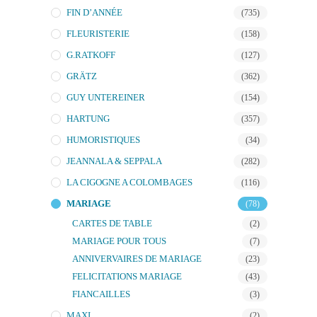
FIN D’ANNÉE
(735)
FLEURISTERIE
(158)
G.RATKOFF
(127)
GRÄTZ
(362)
GUY UNTEREINER
(154)
HARTUNG
(357)
HUMORISTIQUES
(34)
JEANNALA & SEPPALA
(282)
LA CIGOGNE A COLOMBAGES
(116)
MARIAGE
(78)
CARTES DE TABLE
(2)
MARIAGE POUR TOUS
(7)
ANNIVERVAIRES DE MARIAGE
(23)
FELICITATIONS MARIAGE
(43)
FIANCAILLES
(3)
MAXI
(2)