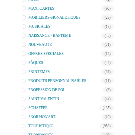
MAXI CARTES
(90)
MOBILIERS-SIGNALETIQUES
(28)
MUSICALES
(17)
NAISSANCE - BAPTEME
(45)
NOUVEAUTE
(21)
OFFRES SPECIALES
(14)
PÂQUES
(44)
PRINTEMPS
(57)
PRODUITS PERSONNALISABLES
(11)
PROFESSION DE FOI
(3)
SAINT VALENTIN
(44)
SCHAFFER
(135)
SKORPION'ART
(10)
TOURISTIQUE
(953)
TURNOWSKY