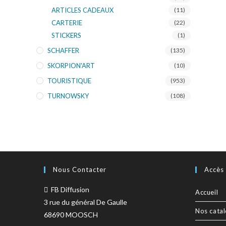
ARTICLES CADEAUX
(11)
CARTERIE
(22)
STICKERS
(1)
SCHAFFER
(135)
SKORPION'ART
(10)
TOURISTIQUE
(953)
TURNOWSKY
(108)
Nous Contacter
Accès
FB Diffusion
Accueil
3 rue du général De Gaulle
Nos cata
68690 MOOSCH