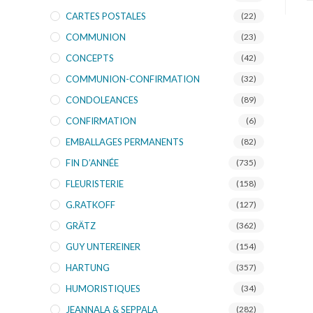
CARTES POSTALES
(22)
COMMUNION
(23)
CONCEPTS
(42)
COMMUNION-CONFIRMATION
(32)
CONDOLEANCES
(89)
CONFIRMATION
(6)
EMBALLAGES PERMANENTS
(82)
FIN D’ANNÉE
(735)
FLEURISTERIE
(158)
G.RATKOFF
(127)
GRÄTZ
(362)
GUY UNTEREINER
(154)
HARTUNG
(357)
HUMORISTIQUES
(34)
JEANNALA & SEPPALA
(282)