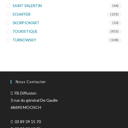
SAINT VALENTIN
(44)
SCHAFFER
(135)
SKORPION'ART
(10)
TOURISTIQUE
(953)
TURNOWSKY
(108)
Nous Contacter
FB Diffusion
3 rue du général De Gaulle
68690 MOOSCH
03 89 39 15 70