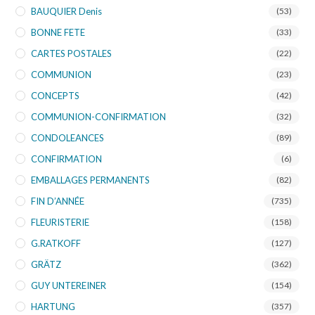
BAUQUIER Denis
(53)
BONNE FETE
(33)
CARTES POSTALES
(22)
COMMUNION
(23)
CONCEPTS
(42)
COMMUNION-CONFIRMATION
(32)
CONDOLEANCES
(89)
CONFIRMATION
(6)
EMBALLAGES PERMANENTS
(82)
FIN D’ANNÉE
(735)
FLEURISTERIE
(158)
G.RATKOFF
(127)
GRÄTZ
(362)
GUY UNTEREINER
(154)
HARTUNG
(357)