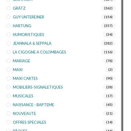
GRÄTZ
(362)
GUY UNTEREINER
(154)
HARTUNG
(357)
HUMORISTIQUES
(34)
JEANNALA & SEPPALA
(282)
LA CIGOGNE A COLOMBAGES
(116)
MARIAGE
(78)
MAXI
(2)
MAXI CARTES
(90)
MOBILIERS-SIGNALETIQUES
(28)
MUSICALES
(17)
NAISSANCE - BAPTEME
(45)
NOUVEAUTE
(21)
OFFRES SPECIALES
(14)
PÂQUES
(44)