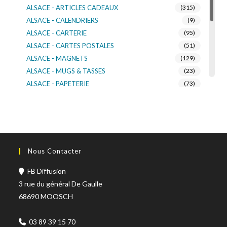
ALSACE - ARTICLES CADEAUX
(315)
ALSACE - CALENDRIERS
(9)
ALSACE - CARTERIE
(95)
ALSACE - CARTES POSTALES
(51)
ALSACE - MAGNETS
(129)
ALSACE - MUGS & TASSES
(23)
ALSACE - PAPETERIE
(73)
ALSACE - SACS KDO
(14)
ALSACE - VERRERIE
(37)
ALSACE - VOITURE & MOTO
(16)
TURNOWSKY
(108)
Nous Contacter
FB Diffusion
3 rue du général De Gaulle
68690 MOOSCH
03 89 39 15 70