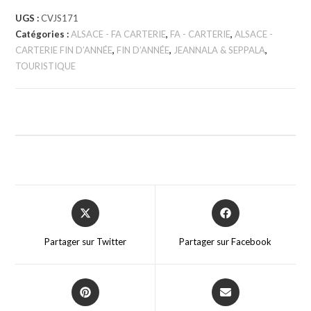
UGS :
CVJS171
Catégories :
ALSACE - FA CARTERIE
,
FA - CARTERIE
,
ALSACE -
CARTERIE FIN D’ANNÉE
,
FIN D’ANNÉE
,
JEANNALA & SEPPALA
,
TOURISTIQUE
Partager sur Twitter
Partager sur Facebook