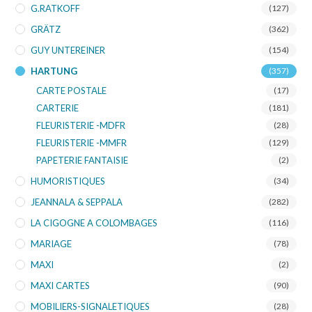
G.RATKOFF
(127)
GRÄTZ
(362)
GUY UNTEREINER
(154)
HARTUNG
(357)
CARTE POSTALE
(17)
CARTERIE
(181)
FLEURISTERIE -MDFR
(28)
FLEURISTERIE -MMFR
(129)
PAPETERIE FANTAISIE
(2)
HUMORISTIQUES
(34)
JEANNALA & SEPPALA
(282)
LA CIGOGNE A COLOMBAGES
(116)
MARIAGE
(78)
MAXI
(2)
MAXI CARTES
(90)
MOBILIERS-SIGNALETIQUES
(28)