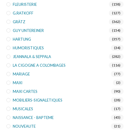
FLEURISTERIE
(158)
G.RATKOFF
(127)
GRÄTZ
(362)
GUY UNTEREINER
(154)
HARTUNG
(357)
HUMORISTIQUES
(34)
JEANNALA & SEPPALA
(282)
LA CIGOGNE A COLOMBAGES
(116)
MARIAGE
(77)
MAXI
(2)
MAXI CARTES
(90)
MOBILIERS-SIGNALETIQUES
(28)
MUSICALES
(17)
NAISSANCE - BAPTEME
(45)
NOUVEAUTE
(21)