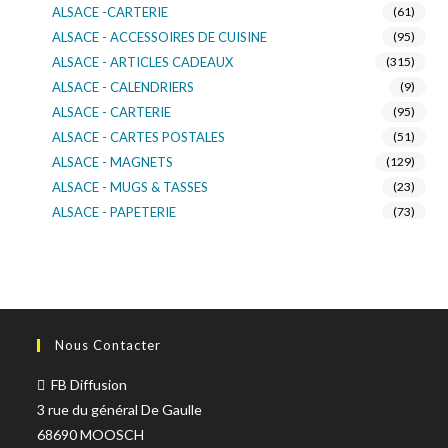
ALSACE -CARTERIE
(61)
ALSACE - ACCESSOIRES DE CUISINE
(95)
ALSACE - ARTICLES CADEAUX
(315)
ALSACE - CALENDRIERS
(9)
ALSACE - CARTERIE
(95)
ALSACE - CARTES POSTALES
(51)
ALSACE - MAGNETS
(129)
ALSACE - MUGS & TASSES
(23)
ALSACE - PAPETERIE
(73)
ALSACE - SACS KDO
(14)
ALSACE - VERRERIE
(37)
ALSACE - VOITURE & MOTO
(16)
TURNOWSKY
(108)
Nous Contacter
FB Diffusion
3 rue du général De Gaulle
68690 MOOSCH