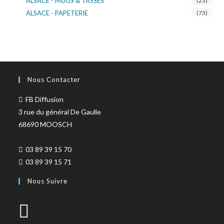
ALSACE - MUGS & TASSES
(23)
ALSACE - PAPETERIE
(73)
ALSACE - SACS KDO
(14)
ALSACE - VERRERIE
(37)
ALSACE - VOITURE & MOTO
(16)
TURNOWSKY
(108)
Nous Contacter
FB Diffusion
3 rue du général De Gaulle
68690 MOOSCH
03 89 39 15 70
03 89 39 15 71
Nous Suivre