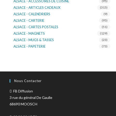
ALSACE - ACCESSOIRES DE CUISINE
(95)
ALSACE - ARTICLES CADEAUX
(315)
ALSACE - CALENDRIERS
(9)
ALSACE - CARTERIE
(95)
ALSACE - CARTES POSTALES
(51)
ALSACE - MAGNETS
(129)
ALSACE - MUGS & TASSES
(23)
ALSACE - PAPETERIE
(73)
ALSACE - SACS KDO
(14)
ALSACE - VERRERIE
(37)
ALSACE - VOITURE & MOTO
(16)
TURNOWSKY
(108)
Nous Contacter
FB Diffusion
3 rue du général De Gaulle
68690 MOOSCH