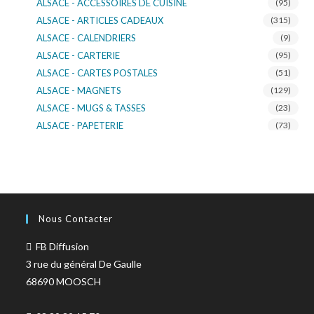
ALSACE - ACCESSOIRES DE CUISINE
(95)
ALSACE - ARTICLES CADEAUX
(315)
ALSACE - CALENDRIERS
(9)
ALSACE - CARTERIE
(95)
ALSACE - CARTES POSTALES
(51)
ALSACE - MAGNETS
(129)
ALSACE - MUGS & TASSES
(23)
ALSACE - PAPETERIE
(73)
ALSACE - SACS KDO
(14)
ALSACE - VERRERIE
(37)
ALSACE - VOITURE & MOTO
(16)
TURNOWSKY
(108)
Nous Contacter
FB Diffusion
3 rue du général De Gaulle
68690 MOOSCH