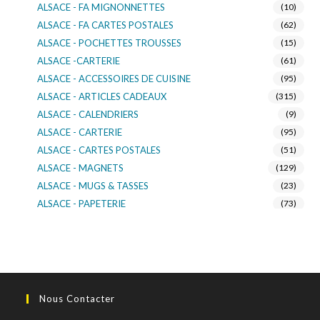
ALSACE - FA MIGNONNETTES
(10)
ALSACE - FA CARTES POSTALES
(62)
ALSACE - POCHETTES TROUSSES
(15)
ALSACE -CARTERIE
(61)
ALSACE - ACCESSOIRES DE CUISINE
(95)
ALSACE - ARTICLES CADEAUX
(315)
ALSACE - CALENDRIERS
(9)
ALSACE - CARTERIE
(95)
ALSACE - CARTES POSTALES
(51)
ALSACE - MAGNETS
(129)
ALSACE - MUGS & TASSES
(23)
ALSACE - PAPETERIE
(73)
ALSACE - SACS KDO
(14)
ALSACE - VERRERIE
(37)
ALSACE - VOITURE & MOTO
(16)
TURNOWSKY
(108)
Nous Contacter