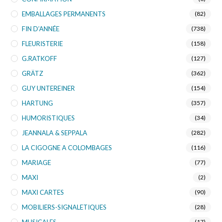
EMBALLAGES PERMANENTS
(82)
FIN D’ANNÉE
(738)
FLEURISTERIE
(158)
G.RATKOFF
(127)
GRÄTZ
(362)
GUY UNTEREINER
(154)
HARTUNG
(357)
HUMORISTIQUES
(34)
JEANNALA & SEPPALA
(282)
LA CIGOGNE A COLOMBAGES
(116)
MARIAGE
(77)
MAXI
(2)
MAXI CARTES
(90)
MOBILIERS-SIGNALETIQUES
(28)
(17)