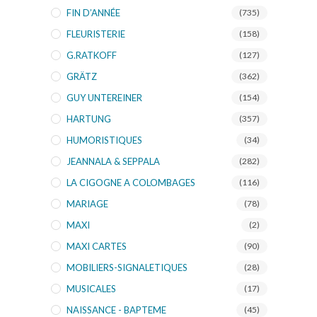
FIN D’ANNÉE
(735)
FLEURISTERIE
(158)
G.RATKOFF
(127)
GRÄTZ
(362)
GUY UNTEREINER
(154)
HARTUNG
(357)
HUMORISTIQUES
(34)
JEANNALA & SEPPALA
(282)
LA CIGOGNE A COLOMBAGES
(116)
MARIAGE
(78)
MAXI
(2)
MAXI CARTES
(90)
MOBILIERS-SIGNALETIQUES
(28)
MUSICALES
(17)
NAISSANCE - BAPTEME
(45)