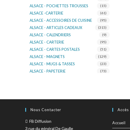
ALSACE - POCHETTES TROUSSES
(15)
ALSACE -CARTERIE
(61)
ALSACE - ACCESSOIRES DE CUISINE
(95)
ALSACE - ARTICLES CADEAUX
(315)
ALSACE - CALENDRIERS
(9)
ALSACE - CARTERIE
(95)
ALSACE - CARTES POSTALES
(51)
ALSACE - MAGNETS
(129)
ALSACE - MUGS & TASSES
(23)
ALSACE - PAPETERIE
(73)
ALSACE - SACS KDO
(14)
ALSACE - VERRERIE
(37)
ALSACE - VOITURE & MOTO
(16)
TURNOWSKY
(108)
Nous Contacter
Accès
FB Diffusion
Accueil
3 rue du général De Gaulle