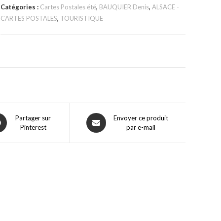
Catégories :
Cartes Postales été
,
BAUQUIER Denis
,
ALSACE -
CARTES POSTALES
,
TOURISTIQUE
Partager sur
Envoyer ce produit
Pinterest
par e-mail