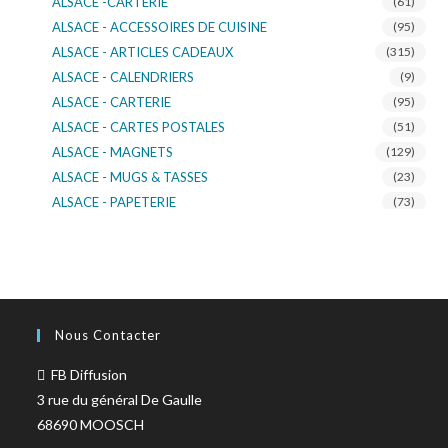
ALSACE -CARTERIE
(61)
ALSACE - ACCESSOIRES DE CUISINE
(95)
ALSACE - ARTICLES CADEAUX
(315)
ALSACE - CALENDRIERS
(9)
ALSACE - CARTERIE
(95)
ALSACE - CARTES POSTALES
(51)
ALSACE - MAGNETS
(129)
ALSACE - MUGS & TASSES
(23)
ALSACE - PAPETERIE
(73)
ALSACE - SACS KDO
(14)
ALSACE - VERRERIE
(37)
ALSACE - VOITURE & MOTO
(16)
TURNOWSKY
(108)
Nous Contacter
FB Diffusion
3 rue du général De Gaulle
68690 MOOSCH