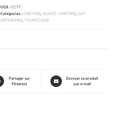
UGS :
CC77
Catégories :
CARTERIE
,
ALSACE -CARTERIE
,
GUY
UNTEREINER
,
TOURISTIQUE
Partager sur
Envoyer ce produit
Pinterest
par e-mail