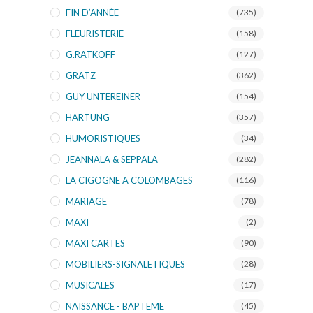
FIN D’ANNÉE
(735)
FLEURISTERIE
(158)
G.RATKOFF
(127)
GRÄTZ
(362)
GUY UNTEREINER
(154)
HARTUNG
(357)
HUMORISTIQUES
(34)
JEANNALA & SEPPALA
(282)
LA CIGOGNE A COLOMBAGES
(116)
MARIAGE
(78)
MAXI
(2)
MAXI CARTES
(90)
MOBILIERS-SIGNALETIQUES
(28)
MUSICALES
(17)
NAISSANCE - BAPTEME
(45)