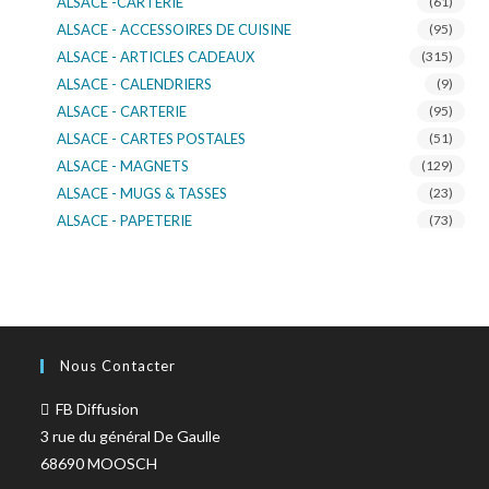
ALSACE -CARTERIE
(61)
ALSACE - ACCESSOIRES DE CUISINE
(95)
ALSACE - ARTICLES CADEAUX
(315)
ALSACE - CALENDRIERS
(9)
ALSACE - CARTERIE
(95)
ALSACE - CARTES POSTALES
(51)
ALSACE - MAGNETS
(129)
ALSACE - MUGS & TASSES
(23)
ALSACE - PAPETERIE
(73)
ALSACE - SACS KDO
(14)
ALSACE - VERRERIE
(37)
ALSACE - VOITURE & MOTO
(16)
TURNOWSKY
(108)
Nous Contacter
FB Diffusion
3 rue du général De Gaulle
68690 MOOSCH