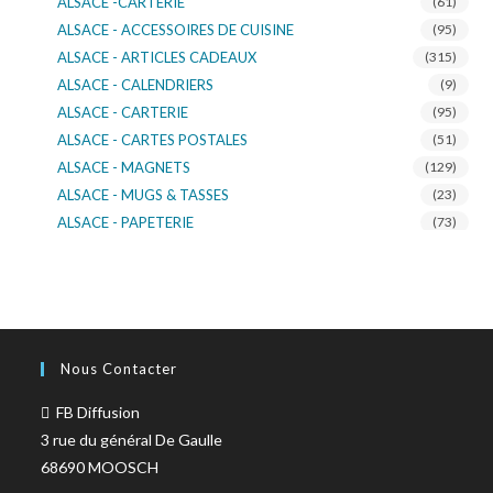
ALSACE -CARTERIE
(61)
ALSACE - ACCESSOIRES DE CUISINE
(95)
ALSACE - ARTICLES CADEAUX
(315)
ALSACE - CALENDRIERS
(9)
ALSACE - CARTERIE
(95)
ALSACE - CARTES POSTALES
(51)
ALSACE - MAGNETS
(129)
ALSACE - MUGS & TASSES
(23)
ALSACE - PAPETERIE
(73)
ALSACE - SACS KDO
(14)
ALSACE - VERRERIE
(37)
ALSACE - VOITURE & MOTO
(16)
TURNOWSKY
(108)
Nous Contacter
FB Diffusion
3 rue du général De Gaulle
68690 MOOSCH