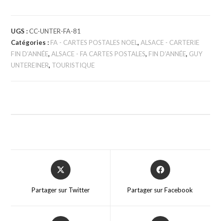
UGS :
CC-UNTER-FA-81
Catégories :
FA - CARTES POSTALES NOEL
,
ALSACE - CARTERIE
FIN D’ANNÉE
,
ALSACE - FA CARTES POSTALES
,
FIN D’ANNÉE
,
GUY
UNTEREINER
,
TOURISTIQUE
Partager sur Twitter
Partager sur Facebook