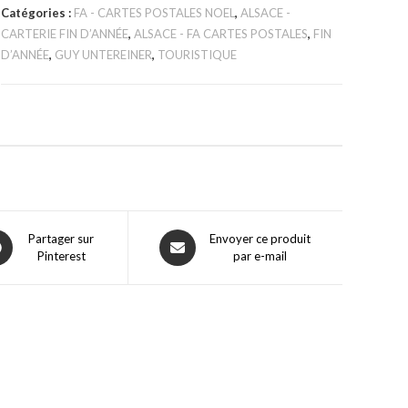
Catégories :
FA - CARTES POSTALES NOEL
,
ALSACE -
CARTERIE FIN D’ANNÉE
,
ALSACE - FA CARTES POSTALES
,
FIN
D’ANNÉE
,
GUY UNTEREINER
,
TOURISTIQUE
Partager sur
Envoyer ce produit
Pinterest
par e-mail