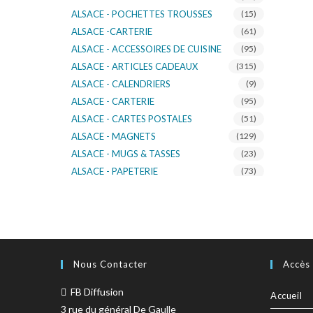
ALSACE - POCHETTES TROUSSES
(15)
ALSACE -CARTERIE
(61)
ALSACE - ACCESSOIRES DE CUISINE
(95)
ALSACE - ARTICLES CADEAUX
(315)
ALSACE - CALENDRIERS
(9)
ALSACE - CARTERIE
(95)
ALSACE - CARTES POSTALES
(51)
ALSACE - MAGNETS
(129)
ALSACE - MUGS & TASSES
(23)
ALSACE - PAPETERIE
(73)
ALSACE - SACS KDO
(14)
ALSACE - VERRERIE
(37)
ALSACE - VOITURE & MOTO
(16)
TURNOWSKY
(108)
Nous Contacter
Accès
FB Diffusion
Accueil
3 rue du général De Gaulle