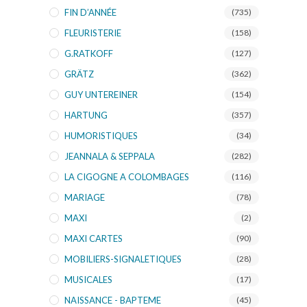
FIN D’ANNÉE
(735)
FLEURISTERIE
(158)
G.RATKOFF
(127)
GRÄTZ
(362)
GUY UNTEREINER
(154)
HARTUNG
(357)
HUMORISTIQUES
(34)
JEANNALA & SEPPALA
(282)
LA CIGOGNE A COLOMBAGES
(116)
MARIAGE
(78)
MAXI
(2)
MAXI CARTES
(90)
MOBILIERS-SIGNALETIQUES
(28)
MUSICALES
(17)
NAISSANCE - BAPTEME
(45)