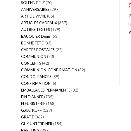
SOLENN PELZ
(70)
ANNIVERSAIRES
(297)
ART DE VIVRE
(85)
ARTICLES CADEAUX
(357)
U
AUTRES TEXTES
(179)
V
BAUQUIER Denis
(53)
BONNE FETE
(33)
CARTES POSTALES
(22)
COMMUNION
(23)
CONCEPTS
(42)
COMMUNION-CONFIRMATION
(32)
CONDOLEANCES
(89)
CONFIRMATION
(6)
EMBALLAGES PERMANENTS
(82)
FIN D’ANNÉE
(735)
FLEURISTERIE
(158)
G.RATKOFF
(127)
GRÄTZ
(362)
GUY UNTEREINER
(154)
HARTUNG
(357)