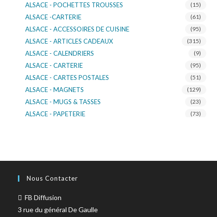
ALSACE - POCHETTES TROUSSES
(15)
ALSACE -CARTERIE
(61)
ALSACE - ACCESSOIRES DE CUISINE
(95)
ALSACE - ARTICLES CADEAUX
(315)
ALSACE - CALENDRIERS
(9)
ALSACE - CARTERIE
(95)
ALSACE - CARTES POSTALES
(51)
ALSACE - MAGNETS
(129)
ALSACE - MUGS & TASSES
(23)
ALSACE - PAPETERIE
(73)
ALSACE - SACS KDO
(14)
ALSACE - VERRERIE
(37)
ALSACE - VOITURE & MOTO
(16)
TURNOWSKY
(108)
Nous Contacter
FB Diffusion
3 rue du général De Gaulle