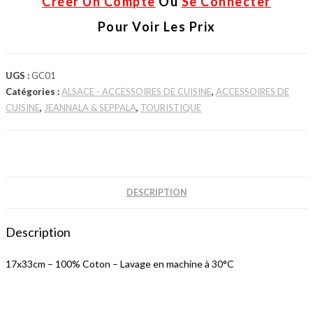
Créer Un Compte
Ou
Se Connecter
Pour Voir Les Prix
UGS :
GC01
Catégories :
ALSACE - ACCESSOIRES DE CUISINE
,
ACCESSOIRES DE
CUISINE
,
JEANNALA & SEPPALA
,
TOURISTIQUE
DESCRIPTION
Description
17x33cm – 100% Coton – Lavage en machine à 30°C