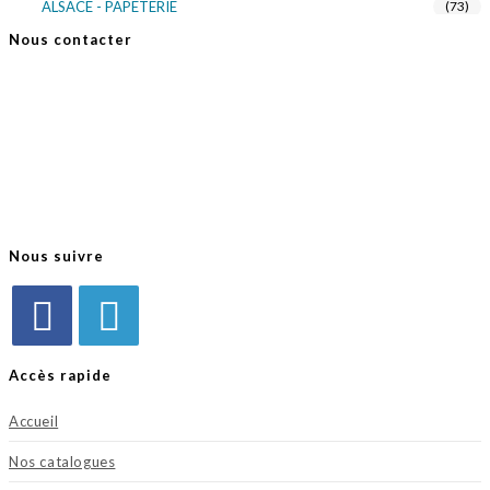
ALSACE - PAPETERIE
(73)
ALSACE - SACS KDO
(14)
Nous contacter
ALSACE - VERRERIE
(37)
FB Diffusion
ALSACE - VOITURE & MOTO
(16)
3 rue du général De Gaulle
TURNOWSKY
(108)
68690 MOOSCH
03 89 39 15 70
03 89 39 15 71
Nous suivre
Accès rapide
Accueil
Nos catalogues