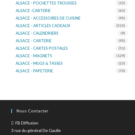
ALSACE - POCHETTES TROUSSES
(15)
ALSACE -CARTERIE
(61)
ALSACE - ACCESSOIRES DE CUISINE
(95)
ALSACE - ARTICLES CADEAUX
(315)
ALSACE - CALENDRIERS
(9)
ALSACE - CARTERIE
(95)
ALSACE - CARTES POSTALES
(51)
ALSACE - MAGNETS
(129)
ALSACE - MUGS & TASSES
(23)
ALSACE - PAPETERIE
(73)
ALSACE - SACS KDO
(14)
ALSACE - VERRERIE
(37)
ALSACE - VOITURE & MOTO
(16)
TURNOWSKY
(108)
Nous Contacter
FB Diffusion
3 rue du général De Gaulle