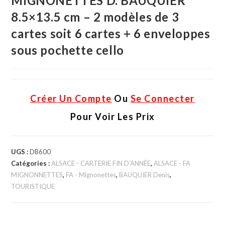
MIGNONETTES D. BAUQUIER
8.5×13.5 cm – 2 modèles de 3
cartes soit 6 cartes + 6 enveloppes
sous pochette cello
Créer Un Compte
Ou
Se Connecter
Pour Voir Les Prix
UGS :
DB600
Catégories :
ALSACE - CARTERIE FIN D’ANNÉE
,
ALSACE - FA
MIGNONNETTES
,
FA - Mignonettes
,
BAUQUIER Denis
,
TOURISTIQUE