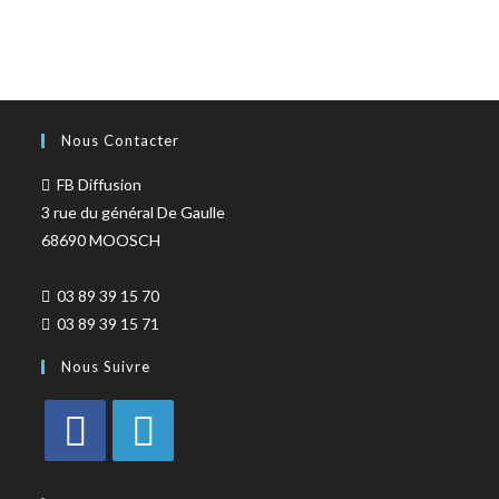
ALSACE - SACS KDO
(14)
ALSACE - VERRERIE
(37)
ALSACE - VOITURE & MOTO
(16)
TURNOWSKY
(108)
Nous Contacter
FB Diffusion
3 rue du général De Gaulle
68690 MOOSCH
03 89 39 15 70
03 89 39 15 71
Nous Suivre