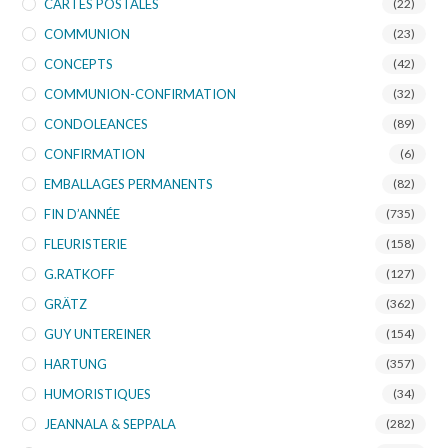
CARTES POSTALES
(22)
COMMUNION
(23)
CONCEPTS
(42)
COMMUNION-CONFIRMATION
(32)
CONDOLEANCES
(89)
CONFIRMATION
(6)
EMBALLAGES PERMANENTS
(82)
FIN D’ANNÉE
(735)
FLEURISTERIE
(158)
G.RATKOFF
(127)
GRÄTZ
(362)
GUY UNTEREINER
(154)
HARTUNG
(357)
HUMORISTIQUES
(34)
JEANNALA & SEPPALA
(282)