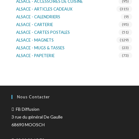
ALSACE - ACCESSOIRES DE CUISINE
(95)
ALSACE - ARTICLES CADEAUX
(315)
ALSACE - CALENDRIERS
(9)
ALSACE - CARTERIE
(95)
ALSACE - CARTES POSTALES
(51)
ALSACE - MAGNETS
(129)
ALSACE - MUGS & TASSES
(23)
ALSACE - PAPETERIE
(73)
ALSACE - SACS KDO
(14)
ALSACE - VERRERIE
(37)
ALSACE - VOITURE & MOTO
(16)
TURNOWSKY
(108)
Nous Contacter
FB Diffusion
3 rue du général De Gaulle
68690 MOOSCH