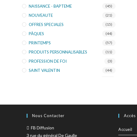
NAISSANCE - BAPTEME
(45)
NOUVEAUTE
(21)
OFFRES SPECIALES
(15)
PÂQUES
(44)
PRINTEMPS
(57)
PRODUITS PERSONNALISABLES
(11)
PROFESSION DE FOI
(3)
SAINT VALENTIN
(44)
SCHAFFER
(135)
SKORPION'ART
(10)
TOURISTIQUE
(953)
TURNOWSKY
(108)
Nous Contacter
Accès
FB Diffusion
Accueil
3 rue du général De Gaulle