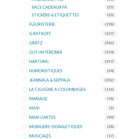
SACS CADEAUX FA
(25)
STICKERS & ETIQUETTES
(23)
FLEURISTERIE
(158)
G.RATKOFF
(127)
GRÄTZ
(362)
GUY UNTEREINER
(154)
HARTUNG
(357)
HUMORISTIQUES
(34)
JEANNALA & SEPPALA
(282)
LA CIGOGNE A COLOMBAGES
(116)
MARIAGE
(78)
MAXI
(2)
MAXI CARTES
(90)
MOBILIERS-SIGNALETIQUES
(28)
MUSICALES
(17)