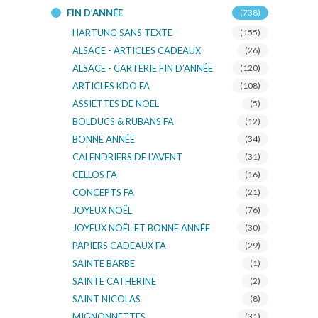
FIN D’ANNÉE
(738)
HARTUNG SANS TEXTE
(155)
ALSACE - ARTICLES CADEAUX
(26)
ALSACE - CARTERIE FIN D’ANNÉE
(120)
ARTICLES KDO FA
(108)
ASSIETTES DE NOEL
(5)
BOLDUCS & RUBANS FA
(12)
BONNE ANNÉE
(34)
CALENDRIERS DE L'AVENT
(31)
CELLOS FA
(16)
CONCEPTS FA
(21)
JOYEUX NOËL
(76)
JOYEUX NOËL ET BONNE ANNÉE
(30)
PAPIERS CADEAUX FA
(29)
SAINTE BARBE
(1)
SAINTE CATHERINE
(2)
SAINT NICOLAS
(8)
MIGNONNETTES
(31)