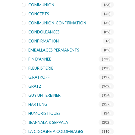
COMMUNION
(23)
CONCEPTS
(42)
COMMUNION-CONFIRMATION
(32)
CONDOLEANCES
(89)
CONFIRMATION
(6)
EMBALLAGES PERMANENTS
(82)
FIN D’ANNÉE
(738)
FLEURISTERIE
(158)
G.RATKOFF
(127)
GRÄTZ
(362)
GUY UNTEREINER
(154)
HARTUNG
(357)
HUMORISTIQUES
(34)
JEANNALA & SEPPALA
(282)
LA CIGOGNE A COLOMBAGES
(116)