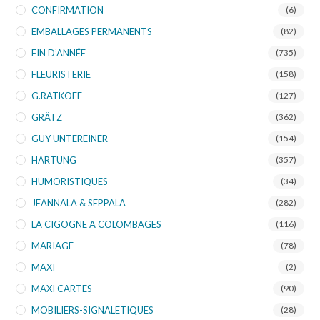
CONFIRMATION
(6)
EMBALLAGES PERMANENTS
(82)
FIN D’ANNÉE
(735)
FLEURISTERIE
(158)
G.RATKOFF
(127)
GRÄTZ
(362)
GUY UNTEREINER
(154)
HARTUNG
(357)
HUMORISTIQUES
(34)
JEANNALA & SEPPALA
(282)
LA CIGOGNE A COLOMBAGES
(116)
MARIAGE
(78)
MAXI
(2)
MAXI CARTES
(90)
MOBILIERS-SIGNALETIQUES
(28)