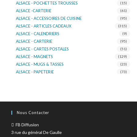
ALSACE - POCHETTES TROUSSES
(15)
ALSACE -CARTERIE
(61)
ALSACE - ACCESSOIRES DE CUISINE
(95)
ALSACE - ARTICLES CADEAUX
(315)
ALSACE - CALENDRIERS
(9)
ALSACE - CARTERIE
(95)
ALSACE - CARTES POSTALES
(51)
ALSACE - MAGNETS
(129)
ALSACE - MUGS & TASSES
(23)
ALSACE - PAPETERIE
(73)
ALSACE - SACS KDO
(14)
ALSACE - VERRERIE
(37)
ALSACE - VOITURE & MOTO
(16)
TURNOWSKY
(108)
Nous Contacter
FB Diffusion
3 rue du général De Gaulle