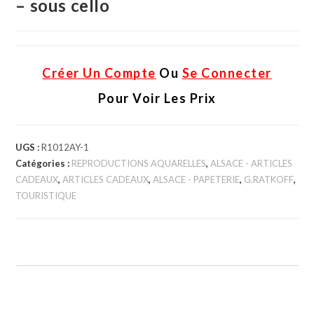
– sous cello
Créer Un Compte
Ou
Se Connecter
Pour Voir Les Prix
UGS :
R1012AY-1
Catégories :
REPRODUCTIONS AQUARELLES
,
ALSACE - ARTICLES
CADEAUX
,
ARTICLES CADEAUX
,
ALSACE - PAPETERIE
,
G.RATKOFF
,
TOURISTIQUE