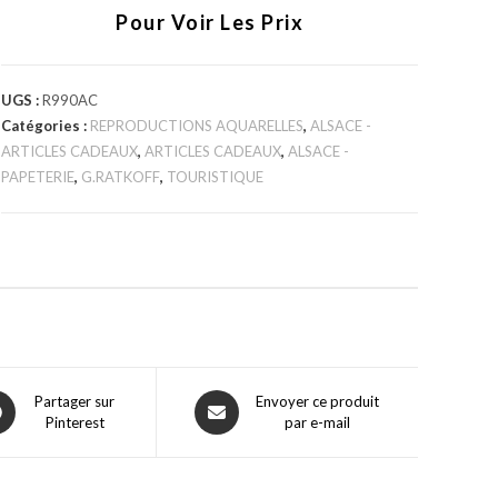
Pour Voir Les Prix
UGS :
R990AC
Catégories :
REPRODUCTIONS AQUARELLES
,
ALSACE -
ARTICLES CADEAUX
,
ARTICLES CADEAUX
,
ALSACE -
PAPETERIE
,
G.RATKOFF
,
TOURISTIQUE
Partager sur
Envoyer ce produit
Pinterest
par e-mail