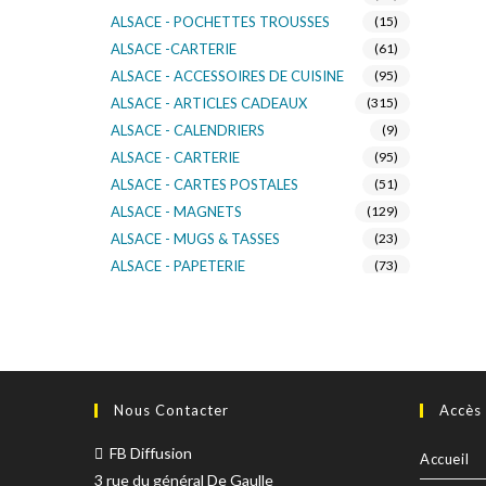
ALSACE - POCHETTES TROUSSES
(15)
ALSACE -CARTERIE
(61)
ALSACE - ACCESSOIRES DE CUISINE
(95)
ALSACE - ARTICLES CADEAUX
(315)
ALSACE - CALENDRIERS
(9)
ALSACE - CARTERIE
(95)
ALSACE - CARTES POSTALES
(51)
ALSACE - MAGNETS
(129)
ALSACE - MUGS & TASSES
(23)
ALSACE - PAPETERIE
(73)
ALSACE - SACS KDO
(14)
ALSACE - VERRERIE
(37)
ALSACE - VOITURE & MOTO
(16)
TURNOWSKY
(108)
Nous Contacter
Accès
FB Diffusion
Accueil
3 rue du général De Gaulle