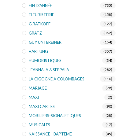
FIN D’ANNÉE
(735)
FLEURISTERIE
(158)
G.RATKOFF
(127)
GRÄTZ
(362)
GUY UNTEREINER
(154)
HARTUNG
(357)
HUMORISTIQUES
(34)
JEANNALA & SEPPALA
(282)
LA CIGOGNE A COLOMBAGES
(116)
MARIAGE
(78)
MAXI
(2)
MAXI CARTES
(90)
MOBILIERS-SIGNALETIQUES
(28)
MUSICALES
(17)
NAISSANCE - BAPTEME
(45)