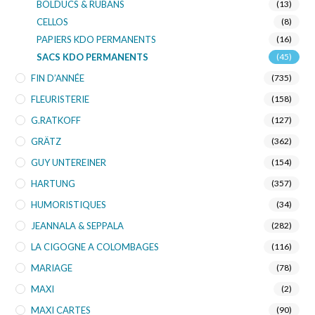
BOLDUCS & RUBANS
(13)
CELLOS
(8)
PAPIERS KDO PERMANENTS
(16)
SACS KDO PERMANENTS
(45)
FIN D’ANNÉE
(735)
FLEURISTERIE
(158)
G.RATKOFF
(127)
GRÄTZ
(362)
GUY UNTEREINER
(154)
HARTUNG
(357)
HUMORISTIQUES
(34)
JEANNALA & SEPPALA
(282)
LA CIGOGNE A COLOMBAGES
(116)
MARIAGE
(78)
MAXI
(2)
MAXI CARTES
(90)