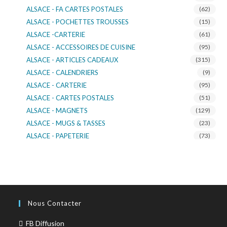
ALSACE - FA CARTES POSTALES
(62)
ALSACE - POCHETTES TROUSSES
(15)
ALSACE -CARTERIE
(61)
ALSACE - ACCESSOIRES DE CUISINE
(95)
ALSACE - ARTICLES CADEAUX
(315)
ALSACE - CALENDRIERS
(9)
ALSACE - CARTERIE
(95)
ALSACE - CARTES POSTALES
(51)
ALSACE - MAGNETS
(129)
ALSACE - MUGS & TASSES
(23)
ALSACE - PAPETERIE
(73)
ALSACE - SACS KDO
(14)
ALSACE - VERRERIE
(37)
ALSACE - VOITURE & MOTO
(16)
TURNOWSKY
(108)
Nous Contacter
FB Diffusion