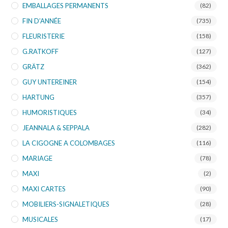
EMBALLAGES PERMANENTS
(82)
FIN D’ANNÉE
(735)
FLEURISTERIE
(158)
G.RATKOFF
(127)
GRÄTZ
(362)
GUY UNTEREINER
(154)
HARTUNG
(357)
HUMORISTIQUES
(34)
JEANNALA & SEPPALA
(282)
LA CIGOGNE A COLOMBAGES
(116)
MARIAGE
(78)
MAXI
(2)
MAXI CARTES
(90)
MOBILIERS-SIGNALETIQUES
(28)
MUSICALES
(17)