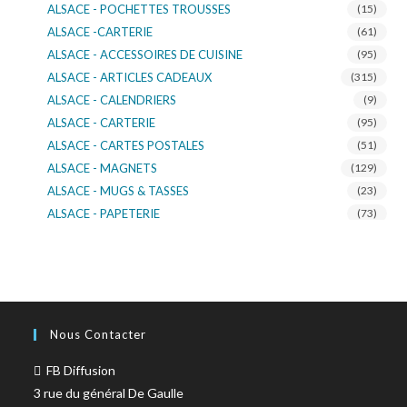
ALSACE - POCHETTES TROUSSES
(15)
ALSACE -CARTERIE
(61)
ALSACE - ACCESSOIRES DE CUISINE
(95)
ALSACE - ARTICLES CADEAUX
(315)
ALSACE - CALENDRIERS
(9)
ALSACE - CARTERIE
(95)
ALSACE - CARTES POSTALES
(51)
ALSACE - MAGNETS
(129)
ALSACE - MUGS & TASSES
(23)
ALSACE - PAPETERIE
(73)
ALSACE - SACS KDO
(14)
ALSACE - VERRERIE
(37)
ALSACE - VOITURE & MOTO
(16)
TURNOWSKY
(108)
Nous Contacter
FB Diffusion
3 rue du général De Gaulle