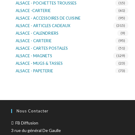
ALSACE - POCHETTES TROUSSES
(15)
ALSACE -CARTERIE
(61)
ALSACE - ACCESSOIRES DE CUISINE
(95)
ALSACE - ARTICLES CADEAUX
(315)
ALSACE - CALENDRIERS
(9)
ALSACE - CARTERIE
(95)
ALSACE - CARTES POSTALES
(51)
ALSACE - MAGNETS
(129)
ALSACE - MUGS & TASSES
(23)
ALSACE - PAPETERIE
(73)
ALSACE - SACS KDO
(14)
ALSACE - VERRERIE
(37)
ALSACE - VOITURE & MOTO
(16)
TURNOWSKY
(108)
Nous Contacter
FB Diffusion
3 rue du général De Gaulle