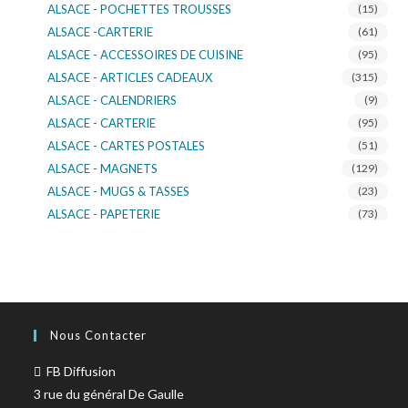
ALSACE - POCHETTES TROUSSES
(15)
ALSACE -CARTERIE
(61)
ALSACE - ACCESSOIRES DE CUISINE
(95)
ALSACE - ARTICLES CADEAUX
(315)
ALSACE - CALENDRIERS
(9)
ALSACE - CARTERIE
(95)
ALSACE - CARTES POSTALES
(51)
ALSACE - MAGNETS
(129)
ALSACE - MUGS & TASSES
(23)
ALSACE - PAPETERIE
(73)
ALSACE - SACS KDO
(14)
ALSACE - VERRERIE
(37)
ALSACE - VOITURE & MOTO
(16)
TURNOWSKY
(108)
Nous Contacter
FB Diffusion
3 rue du général De Gaulle